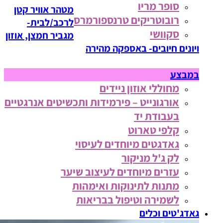
סופר מריו
מטהר אוויר קטן
רובוטריקים טרנספורמרס
לרכב/לבית-
סקוושי
מגביר חמצן, אוזון
ויונים חיובים- באספקה מהירה
במבצע
מחוללי אוזון ניידים
אורגונייט – פירמידות ותכשיטים אנרגטיים
בעבודת יד
קלפי טארוט
גאדגטים מיוחדים לעיסוי
לק ג'ל מניקור
עזרים מיוחדים לעיצוב שיער
מתנות לתינוקות ואימהות
לשמירה וטיפול בבריאות
גאדג'טים וכלים