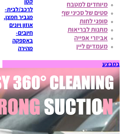
קטן
מיוחדים למטבח
לרכב/לבית-
סטים של סכיני שף
מגביר חמצן,
סופגי לחות
אוזון ויונים
מתנות לבריאות
חיובים-
אביזרי אפייה
באספקה
מעמדים ליין
מהירה
במבצע