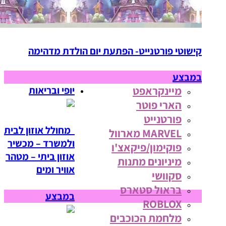
קישוטי פורטנייט- הפתעת יום הולדת מדהימה
במבצע
מיינקראפט
יופי ובריאות
הארי פוטר
פורטנייט
מחולל אוזון לבית
MARVEL מארוול
ולמשרד – מכשיר
פוקימון/פיקאצ'ו
אוזון ביתי – מטהר
מיניונים מתנות
אוויר ומים
סקוושי
בראול סטארס
במבצע
ROBLOX
מלחמת הכוכבים