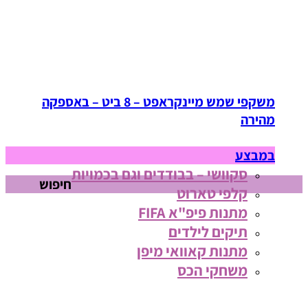
משקפי שמש מיינקראפט – 8 ביט – באספקה
מהירה
במבצע
סקוושי – בבודדים וגם בכמויות
חיפוש
קלפי טארוט
מתנות פיפ"א FIFA
תיקים לילדים
מתנות קאוואי מיפן
משחקי הכס