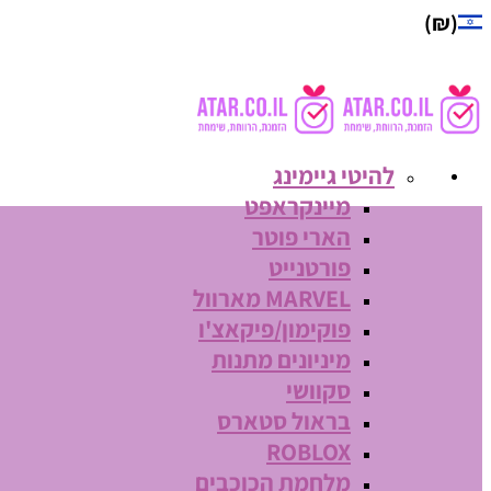
(₪)
להיטי גיימינג
מיינקראפט
הארי פוטר
פורטנייט
MARVEL מארוול
פוקימון/פיקאצ'ו
מיניונים מתנות
סקוושי
בראול סטארס
ROBLOX
מלחמת הכוכבים