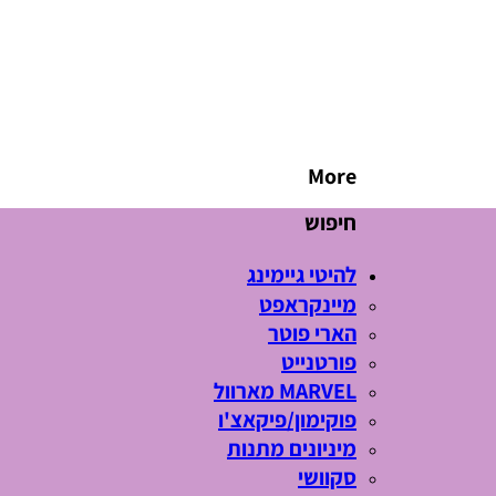
More
חיפוש
להיטי גיימינג
מיינקראפט
הארי פוטר
פורטנייט
MARVEL מארוול
פוקימון/פיקאצ'ו
מיניונים מתנות
סקוושי