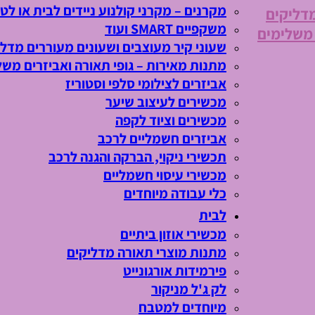
מקרנים – מקרני קולנוע ניידים לבית או לטי
מדליקים
משקפיים SMART ועוד
 משלימים
שעוני קיר מעוצבים ושעונים מעוררים מדלי
מתנות מאירות – גופי תאורה ואביזרים משל
אביזרים לצילומי סלפי וסטוריז
מכשירים לעיצוב שיער
מכשירים וציוד לקפה
אביזרים חשמליים לרכב
תכשירי ניקוי, הברקה והגנה לרכב
מכשירי עיסוי חשמליים
כלי עבודה מיוחדים
לבית
מכשירי אוזון ביתיים
מתנות מוצרי תאורה מדליקים
פירמידות אורגונייט
לק ג'ל מניקור
מיוחדים למטבח