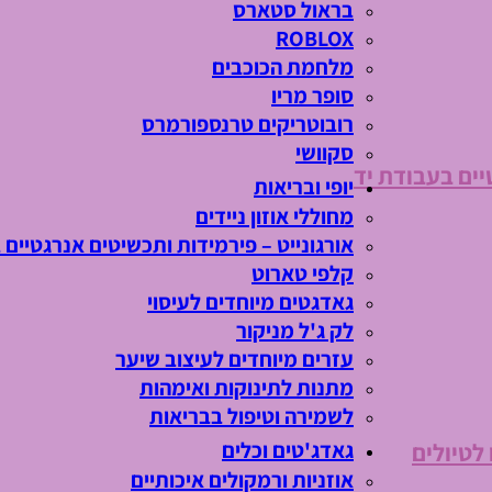
בראול סטארס
ROBLOX
מלחמת הכוכבים
סופר מריו
רובוטריקים טרנספורמרס
סקוושי
יים בעבודת יד
יופי ובריאות
מחוללי אוזון ניידים
אורגונייט – פירמידות ותכשיטים אנרגטיים 
קלפי טארוט
גאדגטים מיוחדים לעיסוי
לק ג'ל מניקור
עזרים מיוחדים לעיצוב שיער
מתנות לתינוקות ואימהות
לשמירה וטיפול בבריאות
גאדג'טים וכלים
 לטיולים
אוזניות ורמקולים איכותיים