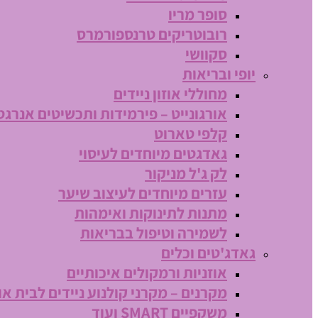
סופר מריו
רובוטריקים טרנספורמרס
סקוושי
יופי ובריאות
מחוללי אוזון ניידים
אורגונייט – פירמידות ותכשיטים אנרגט
קלפי טארוט
גאדגטים מיוחדים לעיסוי
לק ג'ל מניקור
עזרים מיוחדים לעיצוב שיער
מתנות לתינוקות ואימהות
לשמירה וטיפול בבריאות
גאדג'טים וכלים
אוזניות ורמקולים איכותיים
מקרנים – מקרני קולנוע ניידים לבית או
משקפיים SMART ועוד