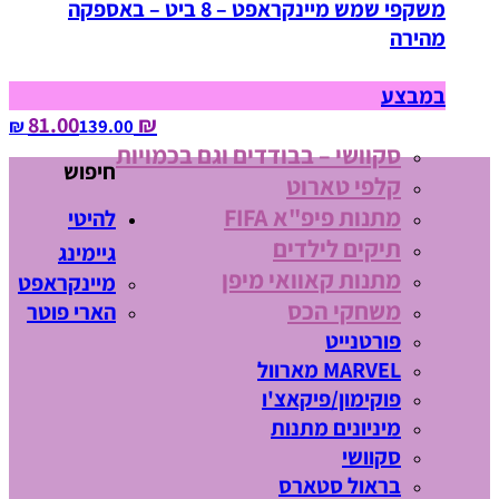
משקפי שמש מיינקראפט – 8 ביט – באספקה
מהירה
במבצע
₪ 81.00
139.00‏ ₪
סקוושי – בבודדים וגם בכמויות
חיפוש
קלפי טארוט
מתנות פיפ"א FIFA
להיטי
תיקים לילדים
גיימינג
מתנות קאוואי מיפן
מיינקראפט
משחקי הכס
הארי פוטר
פורטנייט
MARVEL מארוול
פוקימון/פיקאצ'ו
מיניונים מתנות
סקוושי
בראול סטארס