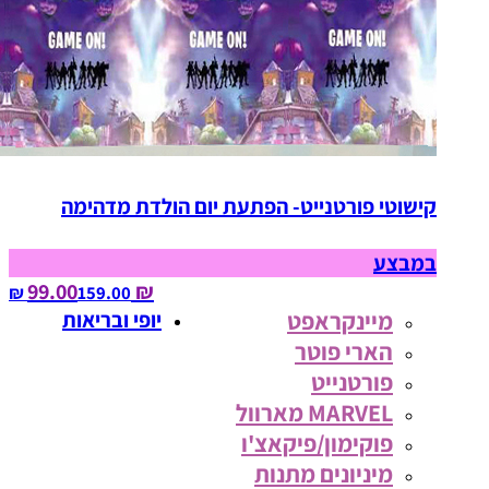
קישוטי פורטנייט- הפתעת יום הולדת מדהימה
במבצע
₪ 99.00
159.00‏ ₪
מיינקראפט
יופי ובריאות
הארי פוטר
פורטנייט
MARVEL מארוול
פוקימון/פיקאצ'ו
מיניונים מתנות