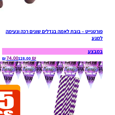
פורטנייט – בובת לאמה בגדלים שונים רכה ונעימה
למגע
במבצע
₪ 74.00
128.00‏ ₪