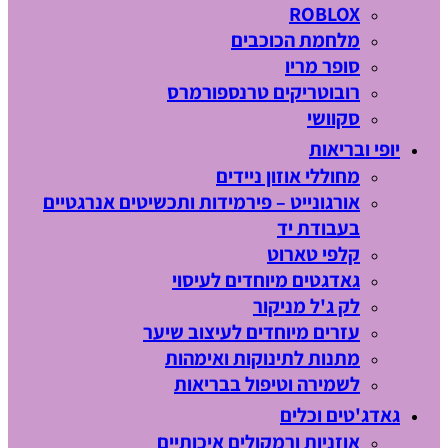
ROBLOX
מלחמת הכוכבים
סופר מריו
רובוטריקים טרנספורמרס
סקוושי
יופי ובריאות
מחוללי אוזון ניידים
אורגונייט – פירמידות ותכשיטים אנרגטיים
בעבודת יד
קלפי טארוט
גאדגטים מיוחדים לעיסוי
לק ג'ל מניקור
עזרים מיוחדים לעיצוב שיער
מתנות לתינוקות ואימהות
לשמירה וטיפול בבריאות
גאדג'טים וכלים
אוזניות ורמקולים איכותיים