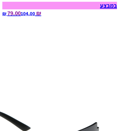
במבצע
₪ 79.00
104.00‏ ₪