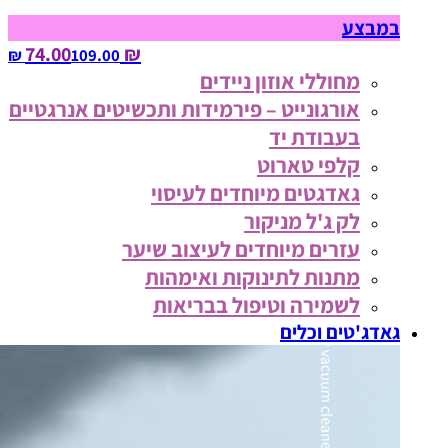
במבצע
₪ 74.00
109.00‏ ₪
מחוללי אוזון ניידים
אורגונייט – פירמידות ותכשיטים אנרגטיים
בעבודת יד
קלפי טארוט
גאדגטים מיוחדים לעיסוי
לק ג'ל מניקור
עזרים מיוחדים לעיצוב שיער
מתנות לתינוקות ואימהות
לשמירה וטיפול בבריאות
גאדג'טים וכלים