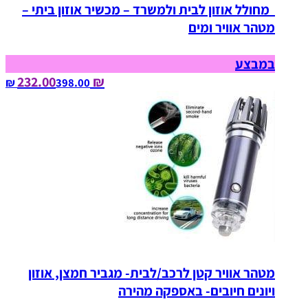
מחולל אוזון לבית ולמשרד – מכשיר אוזון ביתי –
מטהר אוויר ומים
במבצע
₪ 232.00
398.00‏ ₪
מטהר אוויר קטן לרכב/לבית- מגביר חמצן, אוזון
ויונים חיובים- באספקה מהירה