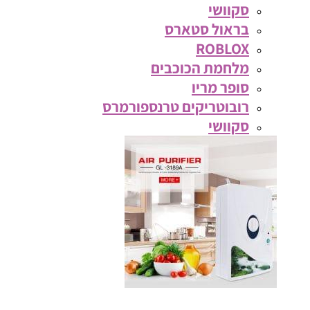
סקוושי
בראול סטארס
ROBLOX
מלחמת הכוכבים
סופר מריו
רובוטריקים טרנספורמרס
סקוושי