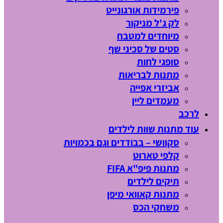
פירמידות אורגונייט
לק ג'ל מניקור
מיוחדים למטבח
סטים של סכיני שף
סופגי לחות
מתנות לבריאות
אביזרי אפייה
מעמדים ליין
לרכב
עוד מתנות שוות לילדים
סקוושי – בבודדים וגם בכמויות
קלפי טארוט
מתנות פיפ"א FIFA
תיקים לילדים
מתנות קאוואי מיפן
משחקי הכס