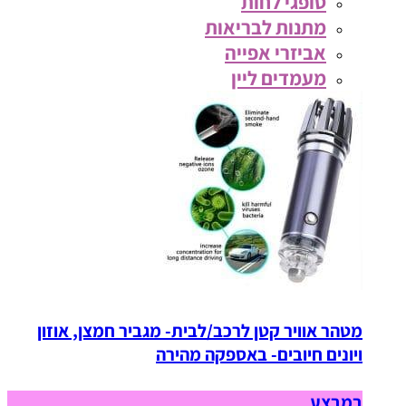
סופגי לחות
מתנות לבריאות
אביזרי אפייה
מעמדים ליין
מטהר אוויר קטן לרכב/לבית- מגביר חמצן, אוזון
ויונים חיובים- באספקה מהירה
במבצע