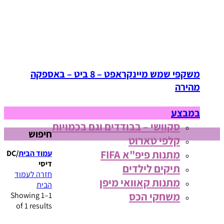
משקפי שמש מיינקראפט – 8 ביט – באספקה
מהירה
במבצע
סקוושי – בבודדים וגם בכמויות
חיפוש
קלפי טארוט
מתנות פיפ"א FIFA
עמוד הבית
/
DC
דיסי
תיקים לילדים
חזרה לעמוד
מתנות קאוואי מיפן
הבית
משחקי הכס
Showing 1–1
of 1 results