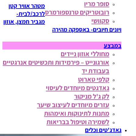
סופר מריו
מטהר אוויר קטן
רובוטריקים טרנספורמרס
לרכב/לבית-
סקוושי
מגביר חמצן, אוזון
ויונים חיובים- באספקה מהירה
במבצע
מחוללי אוזון ניידים
אורגונייט – פירמידות ותכשיטים אנרגטיים
בעבודת יד
קלפי טארוט
גאדגטים מיוחדים לעיסוי
לק ג'ל מניקור
עזרים מיוחדים לעיצוב שיער
מתנות לתינוקות ואימהות
לשמירה וטיפול בבריאות
גאדג'טים וכלים