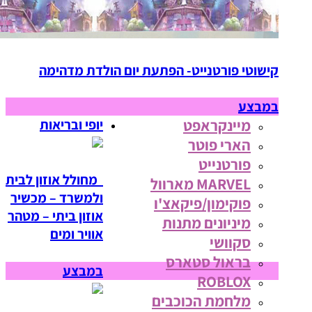
קישוטי פורטנייט- הפתעת יום הולדת מדהימה
במבצע
מיינקראפט
יופי ובריאות
הארי פוטר
פורטנייט
מחולל אוזון לבית
MARVEL מארוול
ולמשרד – מכשיר
פוקימון/פיקאצ'ו
אוזון ביתי – מטהר
מיניונים מתנות
אוויר ומים
סקוושי
בראול סטארס
במבצע
ROBLOX
מלחמת הכוכבים