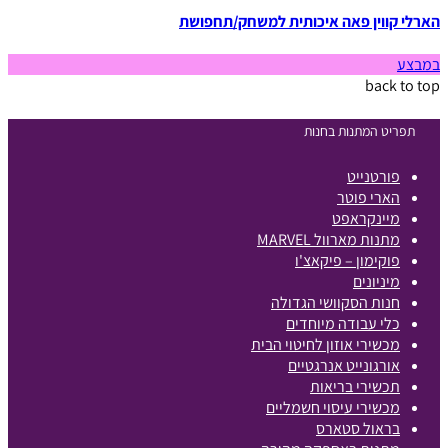
הארלי קווין פאה איכותית למשחק/תחפושת
במבצע
back to top
תפריט המתנות בחנות
פורטנייט
הארי פוטר
מיינקראפט
מתנות מארוול MARVEL
פוקימון – פיקאצ'ו
מיניונים
חנות הסקוושי הגדולה
כלי עבודה מיוחדים
מכשירי אוזון לחיטוי הבית
אורגונייט אנרגטיים
תכשירי בריאות
מכשירי עיסוי חשמליים
בראול סטארס