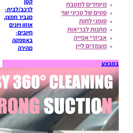
קטן
מיוחדים למטבח
לרכב/לבית-
סטים של סכיני שף
מגביר חמצן,
סופגי לחות
אוזון ויונים
מתנות לבריאות
חיובים-
אביזרי אפייה
באספקה
מעמדים ליין
מהירה
במבצע