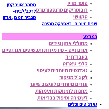
סופר מריו
מטהר אוויר קטן
רובוטריקים טרנספורמרס
לרכב/לבית-
סקוושי
מגביר חמצן, אוזון
ויונים חיובים- באספקה מהירה
במבצע
מחוללי אוזון ניידים
אורגונייט – פירמידות ותכשיטים אנרגטיים
בעבודת יד
קלפי טארוט
גאדגטים מיוחדים לעיסוי
לק ג'ל מניקור
עזרים מיוחדים לעיצוב שיער
מתנות לתינוקות ואימהות
לשמירה וטיפול בבריאות
גאדג'טים וכלים