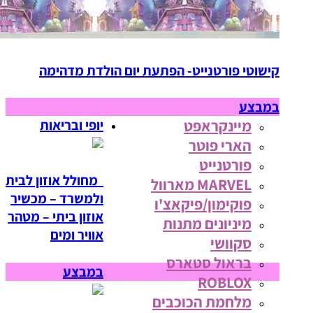
קישוטי פורטנייט- הפתעת יום הולדת מדהימה
במבצע
מיינקראפט
יופי ובריאות
הארי פוטר
פורטנייט
מחולל אוזון לבית
MARVEL מארוול
ולמשרד – מכשיר
פוקימון/פיקאצ'ו
אוזון ביתי – מטהר
מיניונים מתנות
אוויר ומים
סקוושי
בראול סטארס
במבצע
ROBLOX
מלחמת הכוכבים