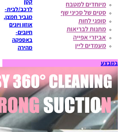
קטן
מיוחדים למטבח
לרכב/לבית-
סטים של סכיני שף
מגביר חמצן,
סופגי לחות
אוזון ויונים
מתנות לבריאות
חיובים-
אביזרי אפייה
באספקה
מעמדים ליין
מהירה
במבצע