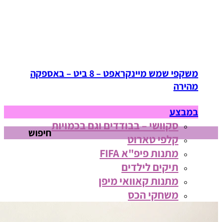
משקפי שמש מיינקראפט – 8 ביט – באספקה
מהירה
במבצע
סקוושי – בבודדים וגם בכמויות
חיפוש
קלפי טארוט
מתנות פיפ"א FIFA
תיקים לילדים
מתנות קאוואי מיפן
משחקי הכס