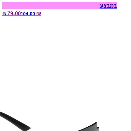
במבצע
₪ 79.00
104.00‏ ₪