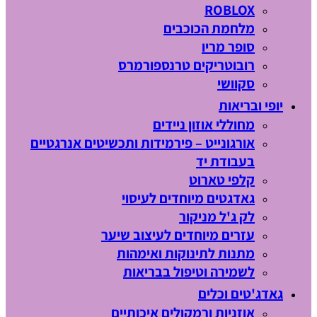
ROBLOX
מלחמת הכוכבים
סופר מריו
רובוטריקים טרנספורמרס
סקוושי
יופי ובריאות
מחוללי אוזון ניידים
אורגונייט – פירמידות ותכשיטים אנרגטיים
בעבודת יד
קלפי טארוט
גאדגטים מיוחדים לעיסוי
לק ג'ל מניקור
עזרים מיוחדים לעיצוב שיער
מתנות לתינוקות ואימהות
לשמירה וטיפול בבריאות
גאדג'טים וכלים
אוזניות ורמקולים איכותיים