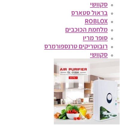
סקוושי
בראול סטארס
ROBLOX
מלחמת הכוכבים
סופר מריו
רובוטריקים טרנספורמרס
סקוושי