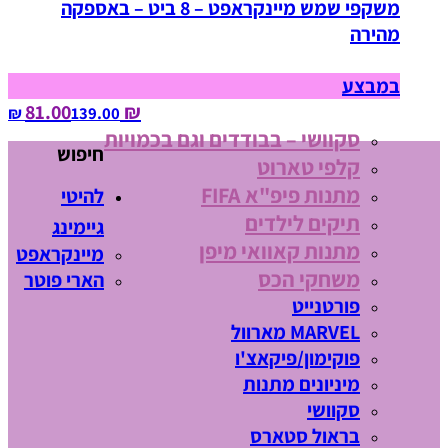
משקפי שמש מיינקראפט – 8 ביט – באספקה
מהירה
במבצע
₪ 81.00
139.00‏ ₪
סקוושי – בבודדים וגם בכמויות
חיפוש
קלפי טארוט
מתנות פיפ"א FIFA
להיטי
תיקים לילדים
גיימינג
מתנות קאוואי מיפן
מיינקראפט
משחקי הכס
הארי פוטר
פורטנייט
MARVEL מארוול
פוקימון/פיקאצ'ו
מיניונים מתנות
סקוושי
בראול סטארס