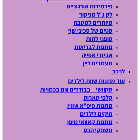
פירמידות אורגונייט
לק ג'ל מניקור
מיוחדים למטבח
סטים של סכיני שף
סופגי לחות
מתנות לבריאות
אביזרי אפייה
מעמדים ליין
לרכב
עוד מתנות שוות לילדים
סקוושי – בבודדים וגם בכמויות
קלפי טארוט
מתנות פיפ"א FIFA
תיקים לילדים
מתנות קאוואי מיפן
משחקי הכס