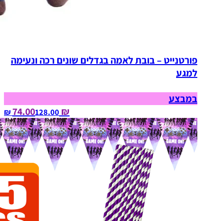
פורטנייט – בובת לאמה בגדלים שונים רכה ונעימה
למגע
במבצע
₪ 74.00
128.00‏ ₪