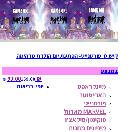
קישוטי פורטנייט- הפתעת יום הולדת מדהימה
במבצע
₪ 99.00
159.00‏ ₪
מיינקראפט
יופי ובריאות
הארי פוטר
פורטנייט
MARVEL מארוול
פוקימון/פיקאצ'ו
מיניונים מתנות