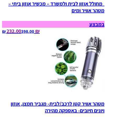
מחולל אוזון לבית ולמשרד – מכשיר אוזון ביתי –
מטהר אוויר ומים
במבצע
₪ 232.00
398.00‏ ₪
מטהר אוויר קטן לרכב/לבית- מגביר חמצן, אוזון
ויונים חיובים- באספקה מהירה