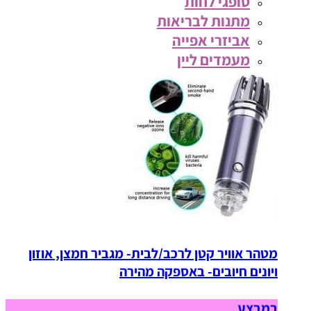
סופגי לחות
מתנות לבריאות
אביזרי אפייה
מעמדים ליין
מטהר אוויר קטן לרכב/לבית- מגביר חמצן, אוזון
ויונים חיובים- באספקה מהירה
במבצע