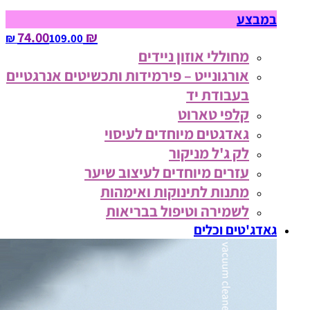
במבצע
₪ 74.00
109.00‏ ₪
מחוללי אוזון ניידים
אורגונייט – פירמידות ותכשיטים אנרגטיים
בעבודת יד
קלפי טארוט
גאדגטים מיוחדים לעיסוי
לק ג'ל מניקור
עזרים מיוחדים לעיצוב שיער
מתנות לתינוקות ואימהות
לשמירה וטיפול בבריאות
גאדג'טים וכלים