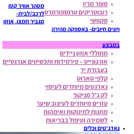
סופר מריו
מטהר אוויר קטן
רובוטריקים טרנספורמרס
לרכב/לבית-
סקוושי
מגביר חמצן, אוזון
ויונים חיובים- באספקה מהירה
במבצע
מחוללי אוזון ניידים
אורגונייט – פירמידות ותכשיטים אנרגטיים
בעבודת יד
קלפי טארוט
גאדגטים מיוחדים לעיסוי
לק ג'ל מניקור
עזרים מיוחדים לעיצוב שיער
מתנות לתינוקות ואימהות
לשמירה וטיפול בבריאות
גאדג'טים וכלים