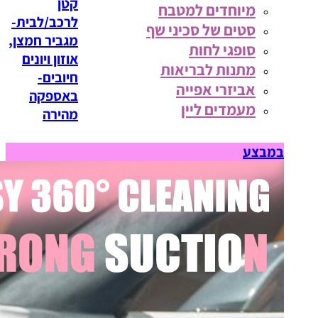
קטן
מיוחדים למטבח
לרכב/לבית-
סטים של סכיני שף
מגביר חמצן,
סופגי לחות
אוזון ויונים
מתנות לבריאות
חיובים-
אביזרי אפייה
באספקה
מעמדים ליין
מהירה
במבצע