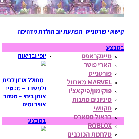
קישוטי פורטנייט- הפתעת יום הולדת מדהימה
במבצע
מיינקראפט
יופי ובריאות
הארי פוטר
פורטנייט
מחולל אוזון לבית
MARVEL מארוול
ולמשרד – מכשיר
פוקימון/פיקאצ'ו
אוזון ביתי – מטהר
מיניונים מתנות
אוויר ומים
סקוושי
בראול סטארס
במבצע
ROBLOX
מלחמת הכוכבים