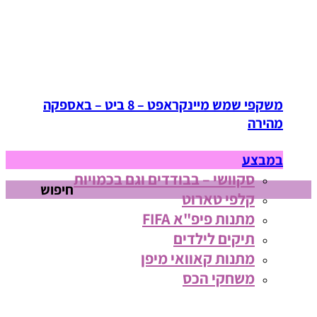
משקפי שמש מיינקראפט – 8 ביט – באספקה
מהירה
במבצע
סקוושי – בבודדים וגם בכמויות
חיפוש
קלפי טארוט
מתנות פיפ"א FIFA
תיקים לילדים
מתנות קאוואי מיפן
משחקי הכס