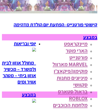
קישוטי פורטנייט- הפתעת יום הולדת מדהימה
במבצע
מיינקראפט
יופי ובריאות
הארי פוטר
פורטנייט
מחולל אוזון לבית
MARVEL מארוול
ולמשרד – מכשיר
פוקימון/פיקאצ'ו
אוזון ביתי – מטהר
מיניונים מתנות
אוויר ומים
סקוושי
בראול סטארס
במבצע
ROBLOX
מלחמת הכוכבים