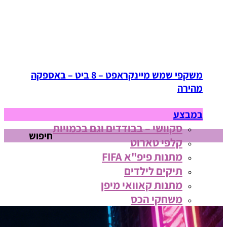
משקפי שמש מיינקראפט – 8 ביט – באספקה
מהירה
במבצע
סקוושי – בבודדים וגם בכמויות
חיפוש
קלפי טארוט
מתנות פיפ"א FIFA
תיקים לילדים
מתנות קאוואי מיפן
משחקי הכס