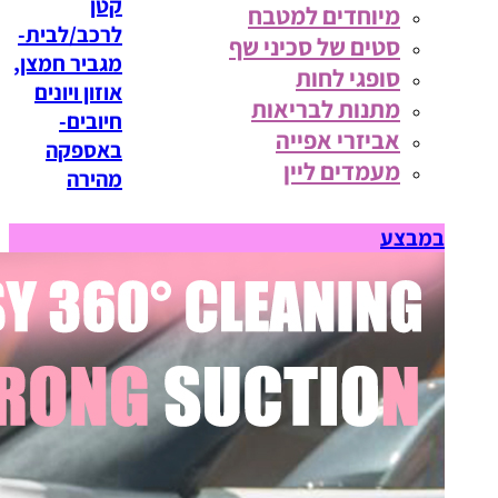
קטן
מיוחדים למטבח
לרכב/לבית-
סטים של סכיני שף
מגביר חמצן,
סופגי לחות
אוזון ויונים
מתנות לבריאות
חיובים-
אביזרי אפייה
באספקה
מעמדים ליין
מהירה
במבצע