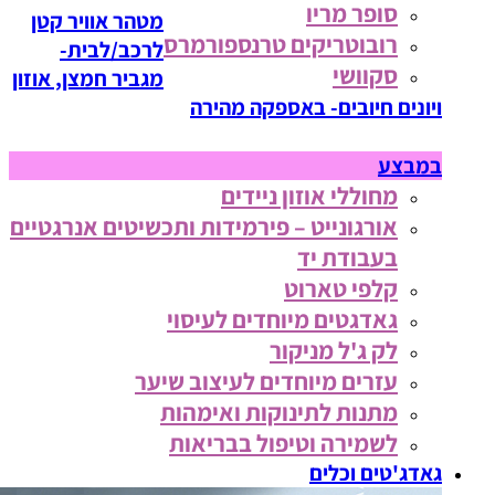
סופר מריו
מטהר אוויר קטן
רובוטריקים טרנספורמרס
לרכב/לבית-
סקוושי
מגביר חמצן, אוזון
ויונים חיובים- באספקה מהירה
במבצע
מחוללי אוזון ניידים
אורגונייט – פירמידות ותכשיטים אנרגטיים
בעבודת יד
קלפי טארוט
גאדגטים מיוחדים לעיסוי
לק ג'ל מניקור
עזרים מיוחדים לעיצוב שיער
מתנות לתינוקות ואימהות
לשמירה וטיפול בבריאות
גאדג'טים וכלים